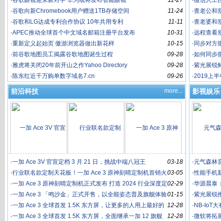
·
谷歌眼镜迎来新对手 华为或将发布智能眼镜
11-27
句号
·
微信人工
·
谷歌向新Chromebook用户赠送1TB存储空间
11-24
·
查老公和
360周鸿祎：争议力
我酷科技：联想手机
王小川：手机搜索是
·
谷歌和LG达成专利合作协议 10年共用专利
11-11
·
查老婆和
·
APEC推动全球首个中文域名邮箱注册平台发布
10-31
·
远程查看
·
重新定义起始页 傲游浏览器做出新花样
10-15
·
同步对方
·
前谷歌地图员工揭露谷歌地图诞生过程
09-28
·
如何同步
就是创新力？
内置易查搜索 双方达
个大坑 搜狗必须两线
·
雅虎将关闭20年前开山之作Yahoo Directory
09-28
·
紫光展锐鲜
·
陈东红近千万购单数字域名7.cn
09-26
·
2019上
位！
前沿科技
more...
影视娱乐
成
作
一加 Ace
·
一加 Ace 3V 官宣定档 3 月 21 日，挑战中端八冠王
03-18
·
元气森林
·
行业联名款定制天花板！一加 Ace 3 原神刻晴定制机首销火
03-05
唱响
·
性能手机新标
速告罄
·
一加 Ace 3 原神刻晴定制机正式发布 打造 2024 行业深度定
02-29
·
华源晨泰
舰芯片
制新标杆
·
一加 Ace 3 「鸣沙金」正式开售，以全能姿态普及旗舰体验
01-15
·
紫光展锐推出
·
一加 Ace 3 全球首发 1.5K 东方屏，让更多的人用上最好的
12-28
·
NB-Io
屏幕
·
一加 Ace 3 全球首发 1.5K 东方屏，全面继承一加 12 旗舰
12-28
·
微软将拓展