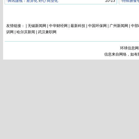
·
腾讯微视：差异化 野心 商业化
10-13
·
特殊膳食
工
十年旗舰全
友情链接： |
无锡新闻网
|
中华财经网
|
最新科技
|
中国环保网
|
广州新闻网
|
中部
训网
|
哈尔滨新闻
|
武汉兼职网
o，一加1
环球信息网
信息来自网络，如有版