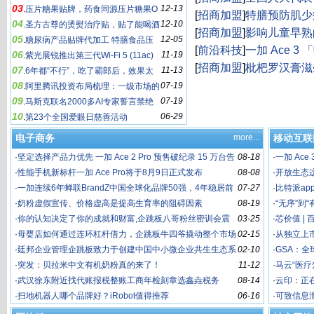
03
12-13
是“灾难”
.
压片糖果贴牌，药食同源压片糖果O
健康中国建设
[
招商加盟
]
特膳预防肌少
04
12-10
EM代加工华源晨泰一站式服务
.
圣方古尊的烫熨治疗贴，贴了能喝酒
何选厂家
[
招商加盟
]
影响儿童早熟
05
12-05
吗？
.
糖尿病产品贴牌代加工 特膳食品压
EM贴牌代工厂
[
前沿科技
]
一加 Ace 
06
11-19
片糖果 华源晨泰一站式代加工服务
.
紫光展锐推出第三代Wi-Fi 5 (11ac)
旗舰体验
[
招商加盟
]
枇杷罗汉膏滋
07
11-13
芯片产品
.
6年都“不行”，吃了霸郎后，效果太
团队厂家
08
07-19
吓人 求微信
.
阿里腾讯投资布局梳理：一级市场的
09
07-19
钱会去哪里？
.
马斯克联名2000多AI专家誓言禁绝
10
06-29
杀人机器人
.
第23个全国爱眼日慈善活动
电子商务
more...
移动互联
·
坚定选择产品力优先 一加 Ace 2 Pro 预售破纪录 15 万台告
08-18
·
一加 Ac
罄
·
性能手机新标杆一加 Ace Pro将于8月9日正式发布
08-08
·
开放生态
·
一加连续6年蝉联BrandZ中国全球化品牌50强，4年稳居前
07-27
·
比特派ap
10
·
奶粉虚假宣传、价格虚高是提高生育率的阻碍因素
08-19
·
“无序”到
·
你的认知决定了你的成就和财富,企跳板八哥粉丝密训会震
03-25
·
芯价值 |
撼开幕
·
母婴店如何通过连环杠杆借力，企跳板牛四爷撬动整个市场
02-15
·
从独立上市
经济
·
廷邦企业管理企跳板致力于创建中国中小微企业共生生态系
02-10
患”在哪？
·
GSA：全
统
·
突发：贝拉米中文有机奶粉真的来了！
11-12
·
马云“医疗
·
武汉徐东附近找代账报税整账工商年检刻章选鑫垚税务
08-14
·
云印：正
·
扫地机器人哪个品牌好？iRobot值得推荐
06-16
·
可致信息泄