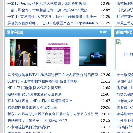
屏幕体验
·
一加12 Pop-up 快闪活动人气爆棚，掀起抢购热潮
12-09
·
微软招聘
·
一部，即全部，十年超越之作一加12售价4299元起
12-05
·
《俄罗斯
·
一加 12 首发最强 2K 东方屏，4500nit 峰值亮度行业第一
11-29
·
打好年前一
·
屏幕的珠穆朗玛峰，一加 12 搭载国产首个 DisplayMate A+
11-29
·
苹果公司
2K 东方屏
网络视频
more...
新闻快报
一加 Ace 3V 官宣定
档 3 月 2
行业联名款定制天花
一加 Ace 3 原神刻晴
元气森林
·
风行网收购暴风TV？暴风两连板正在做内容整合 背后两家
12-20
·
十年旗舰全
上市公司
·
5G时代 人工智能和物联网将得到高价值体现
11-13
·
孕期补充
·
NB-IoT引领物联网燃气表创新应用
11-08
加工
·
胸腺蛋白
板！一加 Ace 3
定制机正式发布
园赛，复赛
·
物联网时代 消防迎来新的发展机遇
11-07
生产厂
·
竹盐盐碱
5G时代 人工智能和物
物联网时代 消防迎来
直击传统痛点，NB-Io
·
直击传统痛点，NB-IoT技术赋能智能表计
11-07
EM
·
中老年人
·
腾讯将以投资形式入股优酷土豆
03-26
·
蛋白核小球
·
新东方在线与QQ直播平台联合开展业务，对于双方来说无
03-18
工
·
蓝莓酵素代
疑都会刺激业务发展
·
我酷科技：小米盒子 可为“缺米之炊”？
10-13
·
女性滋补
联网将得到高价值体
新的发展机遇
T技术赋能智能表
·
小米电视被讽典型低端设计
10-13
工
·
“两高两