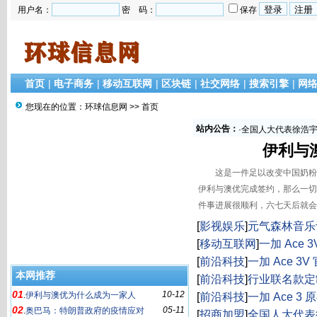
用户名：
密 码：
保存
首页
|
电子商务
|
移动互联网
|
区块链
|
社交网络
|
搜索引擎
|
网
您现在的位置：
环球信息网
>> 首页
站内公告：
·
全国人大代表徐浩宇
伊利与
这是一件足以改变中国奶粉乃
伊利与澳优完成签约，那么一切
件事进展很顺利，六七天后就会
[
影视娱乐
]
元气森林音乐
广州大学唱响
[
移动互联网
]
一加 Ace
[
前沿科技
]
一加 Ace 3
本网推荐
王
[
前沿科技
]
行业联名款定制
01
10-12
.
伊利与澳优为什么成为一家人
机首销火速告罄
[
前沿科技
]
一加 Ace 3
02
05-11
.
奥巴马：特朗普政府的疫情应对
业深度定制新标杆
[
招商加盟
]
全国人大代表