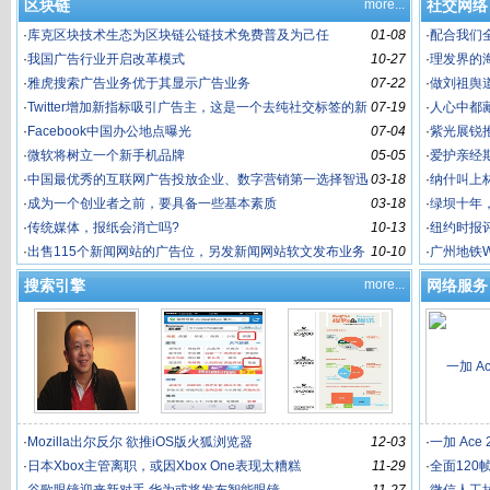
区块链
more...
社交网络
·
库克区块技术生态为区块链公链技术免费普及为己任
01-08
·
配合我们
·
我国广告行业开启改革模式
10-27
·
理发界的
·
雅虎搜索广告业务优于其显示广告业务
07-22
么做到的
·
做刘祖舆
·
Twitter增加新指标吸引广告主，这是一个去纯社交标签的新
07-19
·
人心中都
·
Facebook中国办公地点曝光
07-04
·
紫光展锐推
·
微软将树立一个新手机品牌
05-05
·
爱护亲经
·
中国最优秀的互联网广告投放企业、数字营销第一选择智迅
03-18
·
纳什叫上
再度重拳出击
·
成为一个创业者之前，要具备一些基本素质
03-18
·
绿坝十年
·
传统媒体，报纸会消亡吗?
10-13
·
纽约时报
·
出售115个新闻网站的广告位，另发新闻网站软文发布业务
10-10
·
广州地铁W
5-20元一篇
搜索引擎
more...
网络服务
·
Mozilla出尔反尔 欲推iOS版火狐浏览器
12-03
·
一加 Ac
·
日本Xbox主管离职，或因Xbox One表现太糟糕
11-29
性能实力
·
全面120