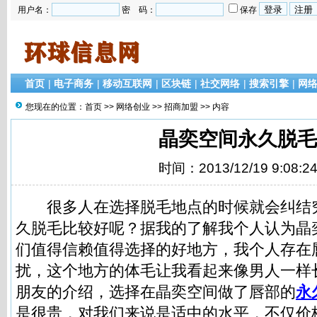
用户名：
密 码：
保存
首页
|
电子商务
|
移动互联网
|
区块链
|
社交网络
|
搜索引擎
|
网
您现在的位置：
首页
>>
网络创业
>>
招商加盟
>> 内容
晶奕空间永久脱毛
时间：2013/12/19 9:08:2
很多人在选择脱毛地点的时候就会纠结
久脱毛比较好呢？据我的了解我个人认为晶
们值得信赖值得选择的好地方，我个人存在
扰，这个地方的体毛让我看起来像男人一样
朋友的介绍，选择在晶奕空间做了唇部的
永
是很贵，对我们来说是适中的水平，不仅价