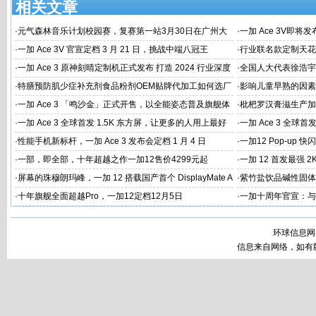
相关文章
·
元气森林音乐计划校园赛，复赛第一站3月30日在广州大
·
一加 Ace 3V即将
学唱响
·
一加 Ace 3V 官宣定档 3 月 21 日，挑战中端八冠王
·
行业联名款定制天花板
火速告罄
·
一加 Ace 3 原神刻晴定制机正式发布 打造 2024 行业深度
·
全国人大代表徐浩宇
定制新标杆
国建设
·
特膳预防肌少症补充剂食品粉剂OEM贴牌代加工如何选厂
·
影响儿童早熟的因素
家
代工厂
·
一加 Ace 3 「鸣沙金」正式开售，以全能姿态普及旗舰体
·
枇杷罗汉膏滋生产加
验
家
·
一加 Ace 3 全球首发 1.5K 东方屏，让更多的人用上最好
·
一加 Ace 3 全球首
的屏幕
屏幕体验
·
性能手机新标杆，一加 Ace 3 发布会定档 1 月 4 日
·
一加12 Pop-up
·
一部，即全部，十年超越之作一加12售价4299元起
·
一加 12 首发最强 2
·
屏幕的珠穆朗玛峰，一加 12 搭载国产首个 DisplayMate A
·
紫竹盐饮品碱性固体
+ 2K 东方屏
工
·
十年旗舰全面超越Pro，一加12定档12月5日
·
一加十周年官宣：与
环球信息网
信息来自网络，如有版