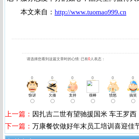
本文来自：
http://
www.tuomao999.cn
请选择您看到这篇文章时的心情: 已有
0
人表态：
0
0
0
0
0
0
惊讶
欠揍
支持
很棒
愤怒
搞笑
上一篇：
因扎吉二世有望驰援国米 车王罗西
下一篇：
万康餐饮做好年末员工培训喜迎佳节