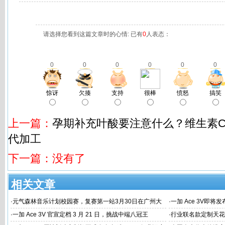
请选择您看到这篇文章时的心情: 已有
0
人表态：
0
0
0
0
0
0
惊讶
欠揍
支持
很棒
愤怒
搞笑
上一篇：
孕期补充叶酸要注意什么？维生素C
代加工
下一篇：没有了
相关文章
·
元气森林音乐计划校园赛，复赛第一站3月30日在广州大
·
一加 Ace 3V即将
学唱响
·
一加 Ace 3V 官宣定档 3 月 21 日，挑战中端八冠王
·
行业联名款定制天花板