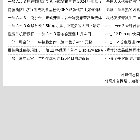
火速告罄
·
一加 Ace 3 原神刻晴定制机正式发布 打造 2024 行业深度
·
全国人大代表徐浩宇
定制新标杆
国建设
·
特膳预防肌少症补充剂食品粉剂OEM贴牌代加工如何选厂
·
影响儿童早熟的因素
家
代工厂
·
一加 Ace 3 「鸣沙金」正式开售，以全能姿态普及旗舰体
·
枇杷罗汉膏滋生产加
验
家
·
一加 Ace 3 全球首发 1.5K 东方屏，让更多的人用上最好
·
一加 Ace 3 全球首
的屏幕
屏幕体验
·
性能手机新标杆，一加 Ace 3 发布会定档 1 月 4 日
·
一加12 Pop-up
·
一部，即全部，十年超越之作一加12售价4299元起
·
一加 12 首发最强 2
·
屏幕的珠穆朗玛峰，一加 12 搭载国产首个 DisplayMate A
·
紫竹盐饮品碱性固体
+ 2K 东方屏
工
·
一加十周年官宣：与刘作虎相约12月4日围炉夜话
·
小分子牛脾肽 调理
厂家
环球信息网
信息来自网络，如有版