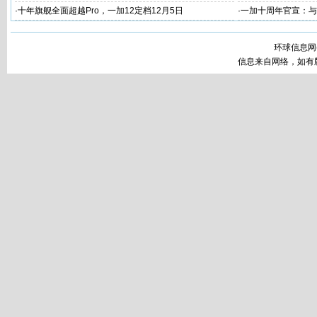
+ 2K 东方屏
工
·
十年旗舰全面超越Pro，一加12定档12月5日
·
一加十周年官宣：与
环球信息网
信息来自网络，如有版