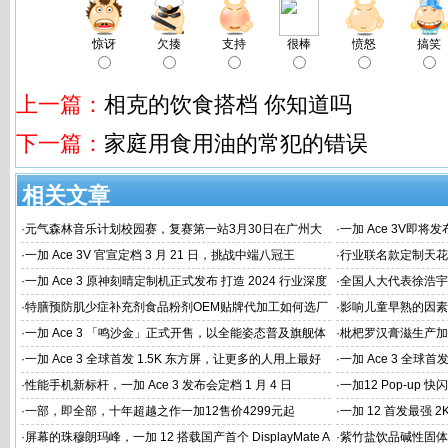
惊讶
欠揍
支持
很棒
愤怒
搞笑
上一篇：
相克的饮食搭档 你知道吗
下一篇：
家庭用食用油的常犯的错误
相关文章
·
元气森林音乐计划校园赛，复赛第一站3月30日在广州大
·
一加 Ace 3V即将
学唱响
·
一加 Ace 3V 官宣定档 3 月 21 日，挑战中端八冠王
·
行业联名款定制天花板
火速告罄
·
一加 Ace 3 原神刻晴定制机正式发布 打造 2024 行业深度
·
全国人大代表徐浩宇
定制新标杆
国建设
·
特膳预防肌少症补充剂食品粉剂OEM贴牌代加工如何选厂
·
影响儿童早熟的因素
家
代工厂
·
一加 Ace 3 「鸣沙金」正式开售，以全能姿态普及旗舰体
·
枇杷罗汉膏滋生产加
验
家
·
一加 Ace 3 全球首发 1.5K 东方屏，让更多的人用上最好
·
一加 Ace 3 全球首
的屏幕
屏幕体验
·
性能手机新标杆，一加 Ace 3 发布会定档 1 月 4 日
·
一加12 Pop-up
·
一部，即全部，十年超越之作一加12售价4299元起
·
一加 12 首发最强 2
·
屏幕的珠穆朗玛峰，一加 12 搭载国产首个 DisplayMate A
·
紫竹盐饮品碱性固体