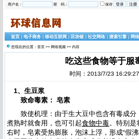
用户名：
密 码：
保存
首页
|
电子商务
|
移动互联网
|
区块链
|
社交网络
|
搜索引擎
|
网
您现在的位置：
首页
>>
网络视频
>> 内容
吃这些食物等于服
时间：2013/7/23 16:29:2
1、生豆浆
致命毒素： 皂素
致使机理：由于生大豆中也含有毒成分
煮熟时就食用，也可引起
食物
中毒
。特别是
右时，皂素受热膨胀，泡沫上浮，形成“假沸