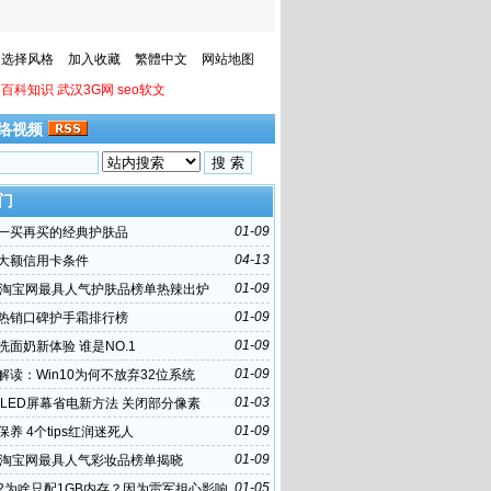
选择风格
加入收藏
繁體中文
网站地图
百科知识
武汉3G网
seo软文
络视频
门
01-09
一买再买的经典护肤品
04-13
大额信用卡条件
01-09
年淘宝网最具人气护肤品榜单热辣出炉
01-09
热销口碑护手霜排行榜
01-09
洗面奶新体验 谁是NO.1
01-09
解读：Win10为何不放弃32位系统
01-03
OLED屏幕省电新方法 关闭部分像素
01-09
保养 4个tips红润迷死人
01-09
年淘宝网最具人气彩妆品榜单揭晓
01-05
2为啥只配1GB内存？因为雷军担心影响