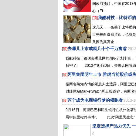
国政府预计，中国在201
心（EI...
我酷科技：比特币的
[顶]
这几天，一条关于比特币的
目光投向虚拟货币，也就是
又因为其高企...
去哪儿上市成就几十个千万富翁
[顶]
201
我酷科技：都说去哪儿网的期权计划丰富，
解密了! 2013年9月30日，去哪儿网向SE
阿里集团明年上市 雅虎当前股价或
[顶]
据两名熟知内情的消息人士透露，阿里巴巴
财经网站MarketWatch周五报道称，有匿
苏宁成为电商银行梦的领跑者
[顶]
2013-
9月16日，阿里巴巴和民生银行在杭州签署
展中的里程碑事件”。 此次“阿里民生恋”，
坚定选择产品力优先 一加 
0