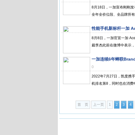
8月18日，一加宣布刚刚发布的
全年全价位段、全品牌所有机
性能手机新标杆一加 Ac
8月8日，一加官宣一加 Ac
裁李杰此前在微博中表示，一加
一加连续6年蝉联Bran
0
2022年7月27日，凯度携
机排名第8，同时也在消费电
首 页
上一页
1
2
3
4