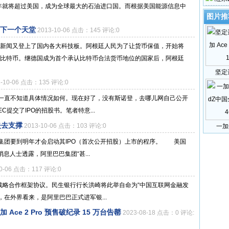
3年就将超过美国，成为全球最大的石油进口国。而根据美国能源信息中
米4销量
图片推
下一个天堂
2013-10-06 点击：145 评论:0
新闻又登上了国内各大科技板。阿根廷人民为了让货币保值，开始将
比特币。继德国成为首个承认比特币合法货币地位的国家后，阿根廷
坚定
3-10-06 点击：135 评论:0
一直不知道具体情况如何。现在好了，没有斯诺登，去哪儿网自己公开
C提交了IPO的招股书。笔者特意...
失去支撑
2013-10-06 点击：103 评论:0
一加
集团要到明年才会启动其IPO（首次公开招股）上市的程序。 美国
名消息人士透露，阿里巴巴集团“甚...
10-06 点击：117 评论:0
战略合作框架协议。民生银行行长洪崎将此举自命为“中国互联网金融发
在外界看来，是阿里巴巴正式进军银...
Ace 2 Pro 预售破纪录 15 万台告罄
2023-08-18 点击：0 评论: