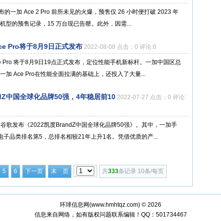
一加 Ace 2 Pro 前所未见的火爆，预售仅 26 小时便打破 2023 年
型的预售记录，15 万台现已告罄。此外，因需...
e Pro将于8月9日正式发布
2022-08-08 点击：0 评论:0
e Pro 将于8月9日19点正式发布，定位性能手机新标杆。一加中国区总
 Ace Pro在性能全面拉满的基础上，还投入了大量...
dZ中国全球化品牌50强，4年稳居前10
2022-07-27 点击：0 评论:
手谷歌发布《2022凯度BrandZ中国全球化品牌50强》。其中，一加手
子品类排名第5，总排名相较21年上升1名。凭借优质的产...
5
6
下一页
末 页
共
333
条记录 10条/每页
环球信息网(
www.hmhtqz.com
) © 2026
信息来自网络，如有版权问题联系编辑！QQ：501734467