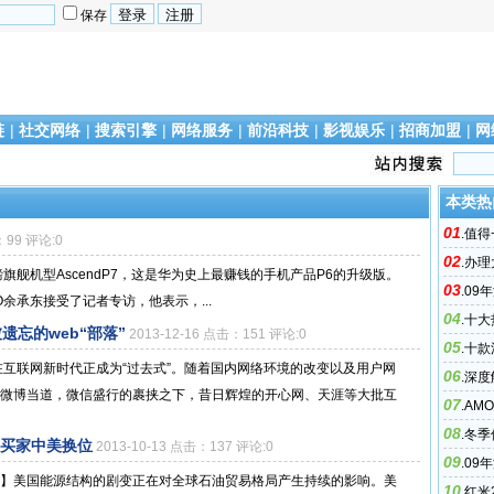
保存
链
|
社交网络
|
搜索引擎
|
网络服务
|
前沿科技
|
影视娱乐
|
招商加盟
|
网
本类热
01
.
值得
：99 评论:0
02
.
办理
舰机型AscendP7，这是华为史上最赚钱的手机产品P6的升级版。
03
.
09
余承东接受了记者专访，他表示，...
04
.
十大
遗忘的web“部落”
2013-12-16 点击：151 评论:0
05
.
十款
..在互联网新时代正成为“过去式”。随着国内网络环境的改变以及用户网
06
.
深度
微博当道，微信盛行的裹挟之下，昔日辉煌的开心网、天涯等大批互
07
.
AM
08
.
冬季
买家中美换位
2013-10-13 点击：137 评论:0
09
.
09
】美国能源结构的剧变正在对全球石油贸易格局产生持续的影响。美
10
.
红米