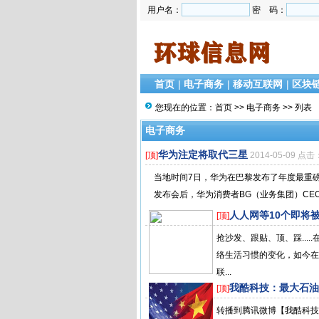
用户名：
密 码：
首页
|
电子商务
|
移动互联网
|
区块
您现在的位置：
首页
>>
电子商务
>> 列表
电子商务
华为注定将取代三星
[顶]
2014-05-09 点击
当地时间7日，华为在巴黎发布了年度最重磅旗
发布会后，华为消费者BG（业务集团）CEO
人人网等10个即将被
[顶]
抢沙发、跟贴、顶、踩...
络生活习惯的变化，如今在
联...
我酷科技：最大石油
[顶]
转播到腾讯微博【我酷科技