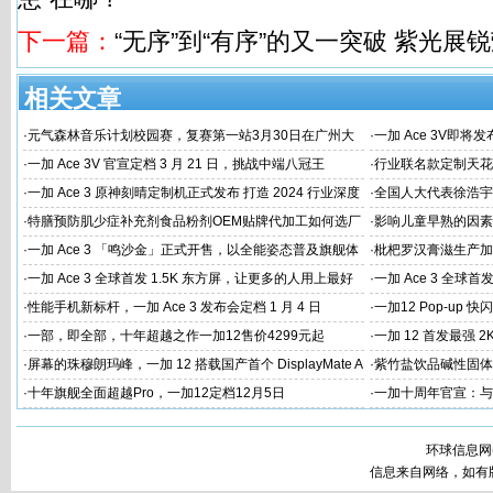
下一篇：
“无序”到“有序”的又一突破 紫光展锐
相关文章
·
元气森林音乐计划校园赛，复赛第一站3月30日在广州大
·
一加 Ace 3V即将
学唱响
·
一加 Ace 3V 官宣定档 3 月 21 日，挑战中端八冠王
·
行业联名款定制天花板
火速告罄
·
一加 Ace 3 原神刻晴定制机正式发布 打造 2024 行业深度
·
全国人大代表徐浩宇
定制新标杆
国建设
·
特膳预防肌少症补充剂食品粉剂OEM贴牌代加工如何选厂
·
影响儿童早熟的因素
家
代工厂
·
一加 Ace 3 「鸣沙金」正式开售，以全能姿态普及旗舰体
·
枇杷罗汉膏滋生产加
验
家
·
一加 Ace 3 全球首发 1.5K 东方屏，让更多的人用上最好
·
一加 Ace 3 全球首
的屏幕
屏幕体验
·
性能手机新标杆，一加 Ace 3 发布会定档 1 月 4 日
·
一加12 Pop-up
·
一部，即全部，十年超越之作一加12售价4299元起
·
一加 12 首发最强 2
·
屏幕的珠穆朗玛峰，一加 12 搭载国产首个 DisplayMate A
·
紫竹盐饮品碱性固体
+ 2K 东方屏
工
·
十年旗舰全面超越Pro，一加12定档12月5日
·
一加十周年官宣：与
环球信息网
信息来自网络，如有版