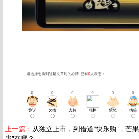
请选择您看到这篇文章时的心情: 已有
0
人表态：
0
0
0
0
0
0
惊讶
欠揍
支持
很棒
愤怒
搞笑
上一篇：
从独立上市，到借道“快乐购”，芒果
患”在哪？