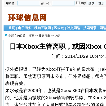
用户名：
密 码：
保存
首页
|
电子商务
|
移动互联网
|
区块链
|
社交网络
|
搜索引擎
|
网
您现在的位置：
首页
>>
搜索引擎
>> 内容
日本Xbox主管离职，或因Xbox
时间：2014/11/29 10:44:4
据外媒报道，已经为Xbox打拼了8年的泉水敬（Takas
将离职。虽然离职原因未公布，但外界猜想，很有可
表现有关。
泉水敬是在2006年，也就是Xbox 360在日本发
的。他算是为微软的Xbox销售鞠躬尽瘁。在Xbox 
力，该平台才加入了大量日式独享及跨平台的游戏