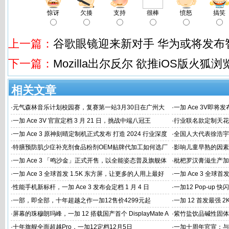
惊讶
欠揍
支持
很棒
愤怒
搞笑
上一篇：
谷歌眼镜迎来新对手 华为或将发布
下一篇：
Mozilla出尔反尔 欲推iOS版火狐浏
相关文章
·
元气森林音乐计划校园赛，复赛第一站3月30日在广州大
·
一加 Ace 3V即将
学唱响
·
一加 Ace 3V 官宣定档 3 月 21 日，挑战中端八冠王
·
行业联名款定制天花板
火速告罄
·
一加 Ace 3 原神刻晴定制机正式发布 打造 2024 行业深度
·
全国人大代表徐浩宇
定制新标杆
国建设
·
特膳预防肌少症补充剂食品粉剂OEM贴牌代加工如何选厂
·
影响儿童早熟的因素
家
代工厂
·
一加 Ace 3 「鸣沙金」正式开售，以全能姿态普及旗舰体
·
枇杷罗汉膏滋生产加
验
家
·
一加 Ace 3 全球首发 1.5K 东方屏，让更多的人用上最好
·
一加 Ace 3 全球首
的屏幕
屏幕体验
·
性能手机新标杆，一加 Ace 3 发布会定档 1 月 4 日
·
一加12 Pop-up
·
一部，即全部，十年超越之作一加12售价4299元起
·
一加 12 首发最强 2
·
屏幕的珠穆朗玛峰，一加 12 搭载国产首个 DisplayMate A
·
紫竹盐饮品碱性固体
+ 2K 东方屏
工
·
十年旗舰全面超越Pro，一加12定档12月5日
·
一加十周年官宣：与