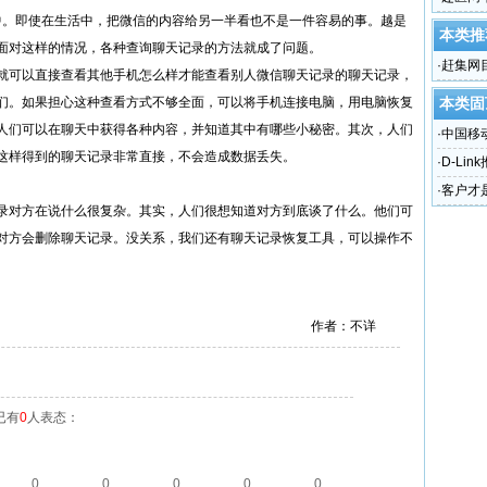
。即使在生活中，把微信的内容给另一半看也不是一件容易的事。越是
本类推
面对这样的情况，各种查询聊天记录的方法就成了问题。
·
赶集网
就可以直接查看其他手机怎么样才能查看别人微信聊天记录的聊天记录，
分品类
们。如果担心这种查看方式不够全面，可以将手机连接电脑，用电脑恢复
本类固
人们可以在聊天中获得各种内容，并知道其中有哪些小秘密。其次，人们
·
中国移动
这样得到的聊天记录非常直接，不会造成数据丢失。
·
D-Lin
·
客户才
录对方在说什么很复杂。其实，人们很想知道对方到底谈了什么。他们可
对方会删除聊天记录。没关系，我们还有聊天记录恢复工具，可以操作不
作者：不详
已有
0
人表态：
0
0
0
0
0