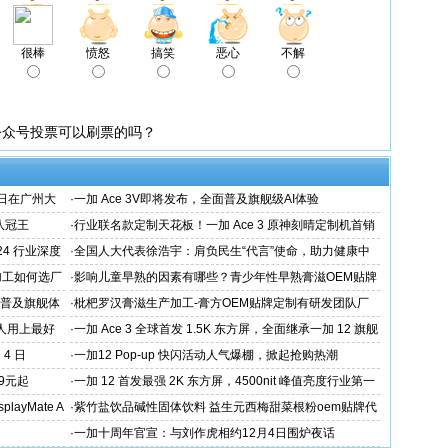
很棒
愤怒
搞笑
恶心
不解
公众号投票可以刷票的吗？
日在广州大
·
一加 Ace 3V即将发布，全面普及旗舰级AI体验
端八冠王
·
行业联名款定制天花板！一加 Ace 3 原神刻晴定制机首销
火速告罄
24 行业深度
·
全国人大代表徐浩宇：肩负民生“代言”使命，助力健康中
国建设
加工如何选厂
·
影响儿童早熟的因素有哪些？青少年性早熟膏滋OEM贴牌
代工厂
态普及旗舰体
·
枇杷罗汉膏滋生产加工-膏方OEM贴牌定制有研发团队厂
家
的人用上最好
·
一加 Ace 3 全球首发 1.5K 东方屏，全面继承一加 12 旗舰
屏幕体验
4 日
·
一加12 Pop-up 快闪活动人气爆棚，掀起抢购热潮
9元起
·
一加 12 首发最强 2K 东方屏，4500nit 峰值亮度行业第一
ayMate A
·
紫竹盐饮品碱性固体饮料 益生元西梅甜菜根粉oem贴牌代
工
·
一加十周年官宣：与刘作虎相约12月4日围炉夜话