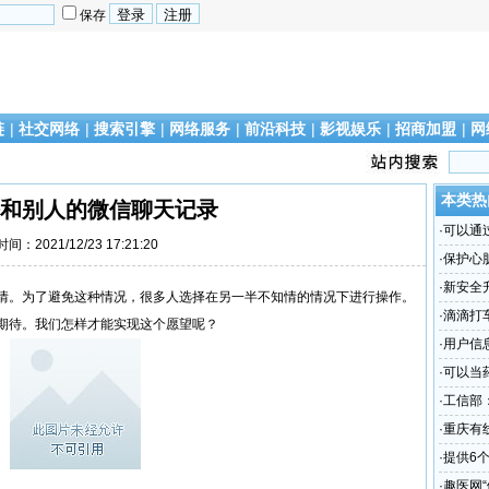
保存
链
|
社交网络
|
搜索引擎
|
网络服务
|
前沿科技
|
影视娱乐
|
招商加盟
|
网
本类热
和别人的微信聊天记录
·
可以通
时间：2021/12/23 17:21:20
·
保护心
·
新安全升
情。为了避免这种情况，很多人选择在另一半不知情的情况下进行操作。
·
滴滴打
期待。我们怎样才能实现这个愿望呢？
裤
·
用户信息
·
可以当
·
工信部
市场
·
重庆有
·
提供6个特
·
趣医网