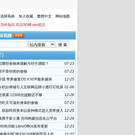
选择风格
加入收藏
繁體中文
网站地图
百科知识
武汉3G网
seo软文
络视频
门
过哪些食物来缓解月经不调呢？
07-23
脏不受伤害的食物
07-23
级 苹果修复OS X NTP服务漏洞
12-25
车积分商城引入互联网品牌小鹿叮叮纸尿
01-06
泄露 12306光提醒还不够
12-26
药吃又可滋补身体的食物
07-23
：鼓励民间资本以多种模式进入宽带接入
12-25
线携手富士康 共同构建信息化云平台
12-29
色功能 LibreOffice发布更新
12-23
“健康中国”湖北站208家医院齐入驻
12-22