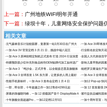
上一篇：
广州地铁WIFI明年开通
下一篇：
绿坝十年，儿童网络安全保护问题
相关文章
·
元气森林音乐计划校园赛，复赛第一站3月30日在广州大
·
一加 Ace 3V即将
学唱响
·
一加 Ace 3V 官宣定档 3 月 21 日，挑战中端八冠王
·
行业联名款定制天花板
火速告罄
·
一加 Ace 3 原神刻晴定制机正式发布 打造 2024 行业深度
·
全国人大代表徐浩宇
定制新标杆
国建设
·
特膳预防肌少症补充剂食品粉剂OEM贴牌代加工如何选厂
·
影响儿童早熟的因素
家
代工厂
·
一加 Ace 3 「鸣沙金」正式开售，以全能姿态普及旗舰体
·
枇杷罗汉膏滋生产加
验
家
·
一加 Ace 3 全球首发 1.5K 东方屏，让更多的人用上最好
·
一加 Ace 3 全球首
的屏幕
屏幕体验
·
性能手机新标杆，一加 Ace 3 发布会定档 1 月 4 日
·
一加12 Pop-up
·
一部，即全部，十年超越之作一加12售价4299元起
·
一加 12 首发最强 2
·
屏幕的珠穆朗玛峰，一加 12 搭载国产首个 DisplayMate A
·
紫竹盐饮品碱性固体
+ 2K 东方屏
工
·
十年旗舰全面超越Pro，一加12定档12月5日
·
一加十周年官宣：与