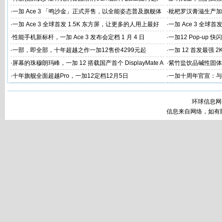
家
代工厂
·
一加 Ace 3 「鸣沙金」正式开售，以全能姿态普及旗舰体
·
枇杷罗汉膏滋生产加
验
家
·
一加 Ace 3 全球首发 1.5K 东方屏，让更多的人用上最好
·
一加 Ace 3 全球首
的屏幕
屏幕体验
·
性能手机新标杆，一加 Ace 3 发布会定档 1 月 4 日
·
一加12 Pop-up
·
一部，即全部，十年超越之作一加12售价4299元起
·
一加 12 首发最强 2
·
屏幕的珠穆朗玛峰，一加 12 搭载国产首个 DisplayMate A
·
紫竹盐饮品碱性固体
+ 2K 东方屏
工
·
十年旗舰全面超越Pro，一加12定档12月5日
·
一加十周年官宣：与
环球信息网
信息来自网络，如有版