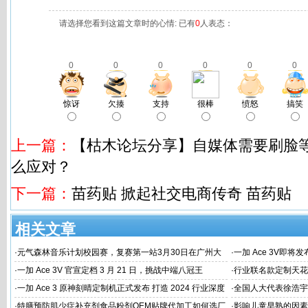
请选择您看到这篇文章时的心情: 已有
0
人表态：
0
0
0
0
0
0
惊讶
欠揍
支持
很棒
愤怒
搞笑
上一篇：
【枯木论坛分享】自媒体需要刷脸
么应对？
下一篇：
苗药贴 掀起社交电商传奇 苗药贴
相关文章
·
元气森林音乐计划校园赛，复赛第一站3月30日在广州大
·
一加 Ace 3V即将
学唱响
·
一加 Ace 3V 官宣定档 3 月 21 日，挑战中端八冠王
·
行业联名款定制天花板
火速告罄
·
一加 Ace 3 原神刻晴定制机正式发布 打造 2024 行业深度
·
全国人大代表徐浩宇
定制新标杆
国建设
·
特膳预防肌少症补充剂食品粉剂OEM贴牌代加工如何选厂
·
影响儿童早熟的因素