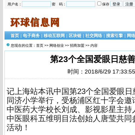
用户名：
密 码：
保存
首页
|
电子商务
|
移动互联网
|
区块链
|
社交网络
|
搜索引擎
|
网
您现在的位置：
首页
>>
网络创业
>>
招商加盟
>> 内容
第23个全国爱眼日慈
时间：2018/6/29 17:33:5
记上海站本讯中国第23个全国爱眼日
同济小学举行，受杨浦区红十字会邀请，荷
中医药大学校长刘成、影视影星主持
中医眼科五维明目法创始人唐莹共同
活动！