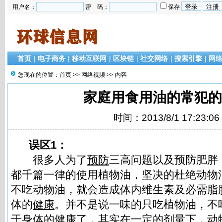
用户名：
密 码：
保存
首页
|
电子商务
|
移动互联网
|
区块链
|
社交网络
|
搜索引擎
|
网
您现在的位置：
首页
>>
网络视频
>> 内容
家庭用食用油的常犯的
时间：2013/8/1 17:23:06
误区1：
很多人为了
预防
三高问题以及预防肥胖
都千篇一律的使用植物油，坚决的杜绝动物
不吃动物油，就会造成体内维生素及必需脂
体的
健康
。并不是说一味的只吃植物油，不
于身体的健康了，其实在一定的剂量下，动