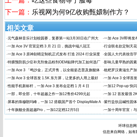
上一篇：
吃这些食物等于服毒
下一篇：
乐视网为何9亿收购甄嬛制作方？
相关文章
·
元气森林音乐计划校园赛，复赛第一站3月30日在广州大
·
一加 Ace 3V即将
学唱响
·
一加 Ace 3V 官宣定档 3 月 21 日，挑战中端八冠王
·
行业联名款定制天花板
火速告罄
·
一加 Ace 3 原神刻晴定制机正式发布 打造 2024 行业深度
·
全国人大代表徐浩宇
定制新标杆
国建设
·
特膳预防肌少症补充剂食品粉剂OEM贴牌代加工如何选厂
·
影响儿童早熟的因素
家
代工厂
·
一加 Ace 3 「鸣沙金」正式开售，以全能姿态普及旗舰体
·
枇杷罗汉膏滋生产加
验
家
·
一加 Ace 3 全球首发 1.5K 东方屏，让更多的人用上最好
·
一加 Ace 3 全球首
的屏幕
屏幕体验
·
性能手机新标杆，一加 Ace 3 发布会定档 1 月 4 日
·
一加12 Pop-up
·
一部，即全部，十年超越之作一加12售价4299元起
·
一加 12 首发最强 2
·
屏幕的珠穆朗玛峰，一加 12 搭载国产首个 DisplayMate A
·
紫竹盐饮品碱性固体
+ 2K 东方屏
工
·
十年旗舰全面超越Pro，一加12定档12月5日
·
一加十周年官宣：与
环球信息网
信息来自网络，如有版