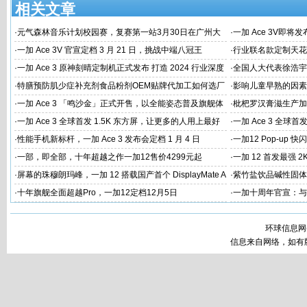
相关文章
·
元气森林音乐计划校园赛，复赛第一站3月30日在广州大
·
一加 Ace 3V即将
学唱响
·
一加 Ace 3V 官宣定档 3 月 21 日，挑战中端八冠王
·
行业联名款定制天花板
火速告罄
·
一加 Ace 3 原神刻晴定制机正式发布 打造 2024 行业深度
·
全国人大代表徐浩宇
定制新标杆
国建设
·
特膳预防肌少症补充剂食品粉剂OEM贴牌代加工如何选厂
·
影响儿童早熟的因素
家
代工厂
·
一加 Ace 3 「鸣沙金」正式开售，以全能姿态普及旗舰体
·
枇杷罗汉膏滋生产加
验
家
·
一加 Ace 3 全球首发 1.5K 东方屏，让更多的人用上最好
·
一加 Ace 3 全球首
的屏幕
屏幕体验
·
性能手机新标杆，一加 Ace 3 发布会定档 1 月 4 日
·
一加12 Pop-up
·
一部，即全部，十年超越之作一加12售价4299元起
·
一加 12 首发最强 2
·
屏幕的珠穆朗玛峰，一加 12 搭载国产首个 DisplayMate A
·
紫竹盐饮品碱性固体
+ 2K 东方屏
工
·
十年旗舰全面超越Pro，一加12定档12月5日
·
一加十周年官宣：与
环球信息网
信息来自网络，如有版