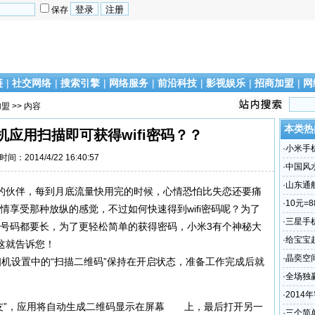
保存
链
|
社交网络
|
搜索引擎
|
网络服务
|
前沿科技
|
影视娱乐
|
招商加盟
|
网
加盟
>> 内容
本类热
应用扫描即可获得wifi密码？？
·
小米手
时间：2014/4/22 16:40:57
码？？
·
中国风
谁？
·
山东通
的伙伴，每到月底流量快用完的时候，心情恐怕比失恋还要痛
场“易主
·
10元=
尽情享受那种放纵的感觉，不过如何快速得到wifi密码呢？为了
·
三星手
份证号码都要长，为了更轻松简单的获得密码，小米3有个神秘大
偷怎么
·
给宝宝
这就告诉您！
·
晶奕空
机设置中的“扫描二维码”保持在开启状态，准备工作完成后就
·
全场独
·
2014
给朋友”，应用将自动生成二维码显示在屏幕 上，最后打开另一
·
三个简