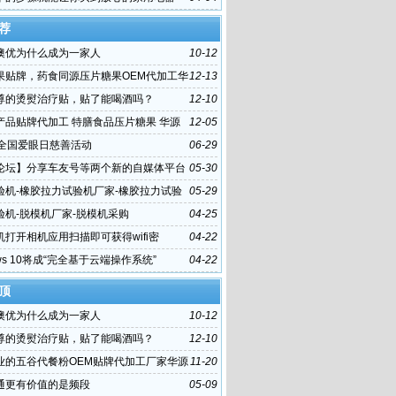
荐
澳优为什么成为一家人
10-12
果贴牌，药食同源压片糖果OEM代加工华
12-13
一站式服务
尊的烫熨治疗贴，贴了能喝酒吗？
12-10
产品贴牌代加工 特膳食品压片糖果 华源
12-05
站式代加工服务
个全国爱眼日慈善活动
06-29
论坛】分享车友号等两个新的自媒体平台
05-30
验机-橡胶拉力试验机厂家-橡胶拉力试验
05-29
验机-脱模机厂家-脱模机采购
04-25
机打开相机应用扫描即可获得wifi密
04-22
ows 10将成“完全基于云端操作系统”
04-22
顶
澳优为什么成为一家人
10-12
尊的烫熨治疗贴，贴了能喝酒吗？
12-10
业的五谷代餐粉OEM贴牌代加工厂家华源
11-20
通更有价值的是频段
05-09