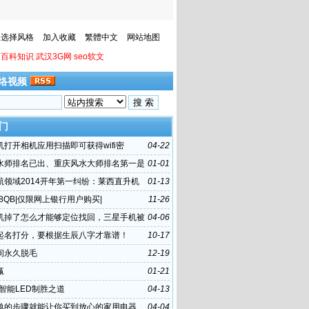
选择风格
加入收藏
繁體中文
网站地图
百科知识
武汉3G网
seo软文
络视频
门
机打开相机应用扫描即可获得wifi密
04-22
水师排名已出、重庆风水大师排名第一是
01-01
航领域2014开年第一纠纷：莱西直升机
01-13
”始末
88QB|仅限网上银行用户购买|
11-26
机掉了怎么才能够定位找回，三星手机被
04-06
办
起名打分，要根据生辰八字才靠谱！
10-17
间永久脱毛
12-19
赢
01-21
年智能LED制胜之道
04-13
单的步骤就能让你买到放心的家用电器
04-04