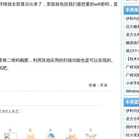
详情就全部显示出来了，里面就包括我们最想要的wifi密码，是
本类推
·
伊利与
·
压片糖
源晨泰
·
圣方古
·
糖尿病
晨泰一
·
第23
·
【枯木
要将二维码截图，利用其他应用的扫描功能也是可以实现的。
·
广材试
试吧。
机定制
·
广材试
·
小米手
作者：不详
码？？
·
Wind
本类固
·
伊利与
已有
0
人表态：
·
圣方古
·
国内专
0
0
0
0
0
晨泰
·
比小灵