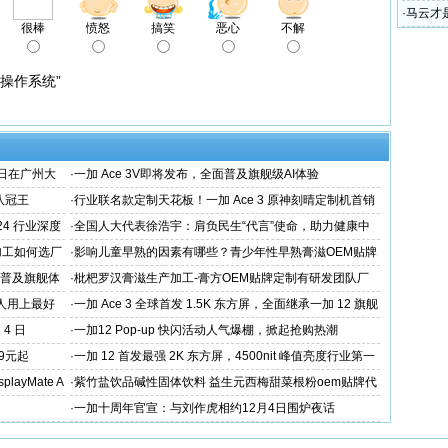
·
马云才
很棒
愤怒
搞笑
恶心
不解
端操作系统”
日在广州大
·
一加 Ace 3V即将发布，全面普及旗舰级AI体验
端八冠王
·
行业联名款定制天花板！一加 Ace 3 原神刻晴定制机首销
火速告罄
24 行业深度
·
全国人大代表徐浩宇：肩负民生“代言”使命，助力健康中
国建设
加工如何选厂
·
影响儿童早熟的因素有哪些？青少年性早熟膏滋OEM贴牌
代工厂
态普及旗舰体
·
枇杷罗汉膏滋生产加工-膏方OEM贴牌定制有研发团队厂
家
的人用上最好
·
一加 Ace 3 全球首发 1.5K 东方屏，全面继承一加 12 旗舰
屏幕体验
4 日
·
一加12 Pop-up 快闪活动人气爆棚，掀起抢购热潮
9元起
·
一加 12 首发最强 2K 东方屏，4500nit 峰值亮度行业第一
ayMate A
·
紫竹盐饮品碱性固体饮料 益生元西梅甜菜根粉oem贴牌代
工
·
一加十周年官宣：与刘作虎相约12月4日围炉夜话