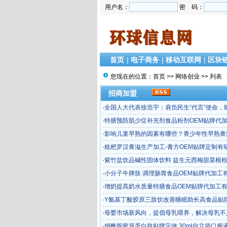
用户名：
密 码：
首页
|
电子商务
|
移动互联网
|
区块
您现在的位置：
首页
>>
网络创业
>> 列表
招商加盟
·
全国人大代表徐浩宇：肩负民生“代言”使命，
健康中国建设
·
特膳预防肌少症补充剂食品粉剂OEM贴牌代
何选厂家
·
影响儿童早熟的因素有哪些？青少年性早熟膏
M贴牌代工厂
·
枇杷罗汉膏滋生产加工-膏方OEM贴牌定制有
团队厂家
·
紫竹盐饮品碱性固体饮料 益生元西梅甜菜根粉
贴牌代工
·
小分子牛脾肽 调理肠胃食品OEM贴牌代加工
团队的厂家
·
增奶提髙奶水质量特膳食品OEM贴牌代加工
团队厂家
·
Y氨基丁酸胶原三肽饮改善睡眠助长高食品贴
工厂家哪家专业
·
母婴市场新风向，提倡母乳喂养，解决母乳不
题OEM贴牌厂
·
烟酰胺胶原蛋白肽贴牌定做 30ml自立袋口服