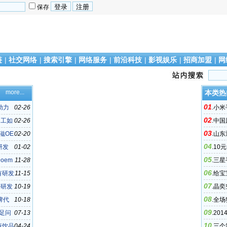
保存
链
|
社交网络
|
搜索引擎
|
网络服务
|
前沿科技
|
影视娱乐
|
招商加盟
|
网
more...
本类热
01
助力
02-26
.
小米
02
码？？
加工如
02-26
.
中国
03
是谁？
滋OE
02-20
.
山东
04
机场“易
研发
01-02
.
10
05
oem
11-28
.
三星
06
被偷怎
有研发
11-15
.
给宝
07
有研发
10-19
.
晶奕
08
牌代
10-18
.
全场
09
足问
07-13
.
20
10
液饮品
04-24
.
三个