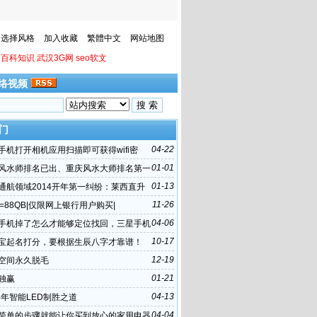
选择风格
加入收藏
繁體中文
网站地图
百科知识
武汉3G网
seo软文
络视频
门
04-22
手机打开相机应用扫描即可获得wifi密
01-01
风水师排名已出、重庆风水大师排名第一
01-13
通航领域2014开年第一纠纷：莱西直升
主”始末
11-26
元=88QB|仅限网上银行用户购买|
04-06
手机掉了怎么才能够定位找回，三星手机
么办
10-17
宝起名打分，要根据生辰八字才靠谱！
12-19
空间永久脱毛
01-21
独赢
04-13
14年智能LED制胜之道
04-04
简单的步骤就能让你买到放心的家用电器