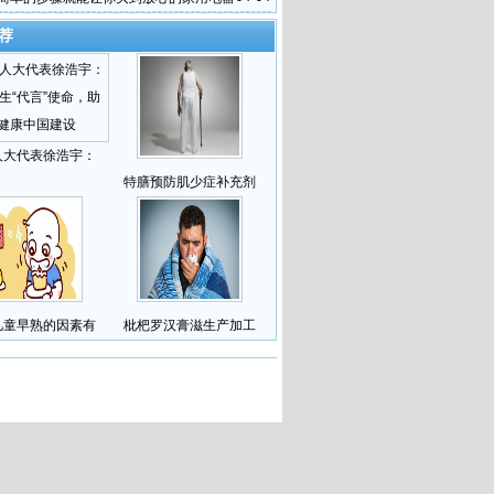
荐
人大代表徐浩宇：
特膳预防肌少症补充剂
儿童早熟的因素有
枇杷罗汉膏滋生产加工