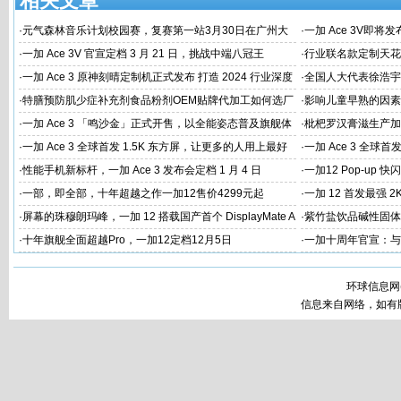
相关文章
·
元气森林音乐计划校园赛，复赛第一站3月30日在广州大
·
一加 Ace 3V即将
学唱响
·
一加 Ace 3V 官宣定档 3 月 21 日，挑战中端八冠王
·
行业联名款定制天花板
火速告罄
·
一加 Ace 3 原神刻晴定制机正式发布 打造 2024 行业深度
·
全国人大代表徐浩宇
定制新标杆
国建设
·
特膳预防肌少症补充剂食品粉剂OEM贴牌代加工如何选厂
·
影响儿童早熟的因素
家
代工厂
·
一加 Ace 3 「鸣沙金」正式开售，以全能姿态普及旗舰体
·
枇杷罗汉膏滋生产加
验
家
·
一加 Ace 3 全球首发 1.5K 东方屏，让更多的人用上最好
·
一加 Ace 3 全球首
的屏幕
屏幕体验
·
性能手机新标杆，一加 Ace 3 发布会定档 1 月 4 日
·
一加12 Pop-up
·
一部，即全部，十年超越之作一加12售价4299元起
·
一加 12 首发最强 2
·
屏幕的珠穆朗玛峰，一加 12 搭载国产首个 DisplayMate A
·
紫竹盐饮品碱性固体
+ 2K 东方屏
工
·
十年旗舰全面超越Pro，一加12定档12月5日
·
一加十周年官宣：与
环球信息网
信息来自网络，如有版