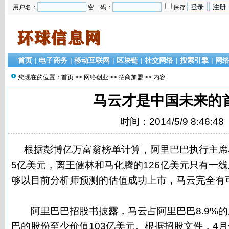
用户名：
密 码：
保存
首页
|
电子商务
|
移动互联网
|
区块链
|
社交网络
|
搜索引擎
|
网
您现在的位置：
首页
>>
网络创业
>>
招商加盟
>> 内容
马云才是中国未来的
时间：2014/5/9 8:46:48
根据彭博亿万富翁榜单计算，阿里巴巴执行主席马
5亿美元，离王健林和马化腾的126亿美元只有一
够以目前分析师预测的估值成功上市，马云完全有
阿里巴巴招股书披露，马云占阿里巴巴8.9%的
巴的股份至少价值103亿美元。根据招股文件，4