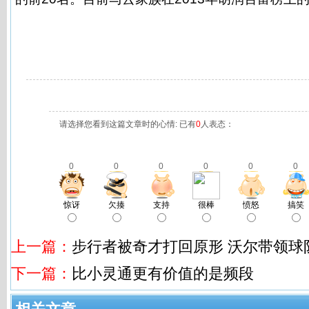
请选择您看到这篇文章时的心情: 已有
0
人表态：
0
0
0
0
0
0
惊讶
欠揍
支持
很棒
愤怒
搞笑
上一篇：
步行者被奇才打回原形 沃尔带领球
下一篇：
比小灵通更有价值的是频段