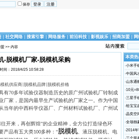
保存
链
|
社交网络
|
搜索引擎
|
网络服务
|
前沿科技
|
影视娱乐
|
招商加盟
|
网
加盟
>> 内容
本类热
机-脱模机厂家-脱模机采购
·
小米手
时间：2018/4/25 10:58:28
码？？
·
中国风
谁？
·
山东通
脱模机供应商
脱模机品牌
脱模机价格
|
|
场“易主
·
10元=
具有
70
多年试验仪器制造历史的原广州试验机厂转制成
·
三星手
业厂家，是国内最早生产试验机的厂家之一。作为中国
偷怎么
·
给宝宝
从当年的中西科学仪器厂、广州材料试验机厂、广州试
·
晶奕空
·
全场独
继往开来，再创辉煌”的企业精神，全方位打造绿色环
脱模机
·
2014
要产品有五大类
多种：“
、液压脱模机、电
100
·
三个简