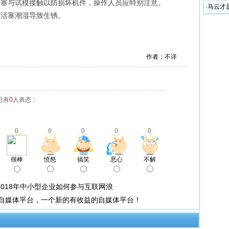
活塞与试模接触以防损坏机件，操作人员应特别注意。
·
马云才
防活塞潮湿导致生锈。
作者：不详
已有
0
人表态：
0
0
0
0
0
很棒
愤怒
搞笑
恶心
不解
2018年中小型企业如何参与互联网浪
号自媒体平台，一个新的有收益的自媒体平台！