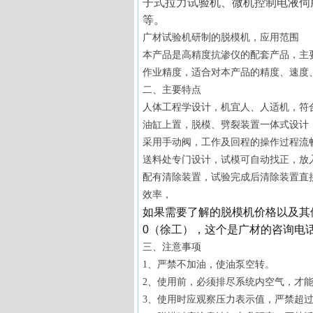
子式拉力试验机、微机控制电液伺
等。
广材试验机研制的
脱模机，
应用范围
本产品是
高精度抗渗仪的配套产品
，
主
作业精度，适合对本产品的精度、速度
二、主要特点
人体工程学设计，机宜人、人适机，符
油缸上置，
脱模、劈裂
装置一体式设计
采用手动阀，
工作及回程的
操作
过程流
送料处专门设计，试模可自动找正，放
配有清除装置，试验完成后清除装置直
效率，
如果需要了解的
脱模机
价格以及其
0（徐工）
，
这个是广材的咨询电
三
、注意事项
1、严禁不加油，使油泵空转。
2、使用前，必须排尽系统内空气，才
3、使用时应观察压力表示值，严禁超过