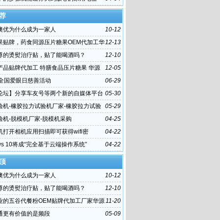
荐
澳优为什么成为一家人
10-12
果贴牌，药食同源压片糖果OEM代加工华
12-13
一站式服务
尊的烫熨治疗贴，贴了能喝酒吗？
12-10
产品贴牌代加工 特膳食品压片糖果 华源
12-05
站式代加工服务
个全国爱眼日慈善活动
06-29
论坛】分享车友号等两个新的自媒体平台
05-30
验机-橡胶拉力试验机厂家-橡胶拉力试验
05-29
验机-脱模机厂家-脱模机采购
04-25
机打开相机应用扫描即可获得wifi密
04-22
ows 10将成“完全基于云端操作系统”
04-22
顶
澳优为什么成为一家人
10-12
尊的烫熨治疗贴，贴了能喝酒吗？
12-10
业的五谷代餐粉OEM贴牌代加工厂家华源
11-20
通更有价值的是频段
05-09