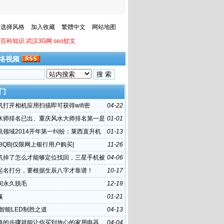
选择风格
加入收藏
繁體中文
网站地图
百科知识
武汉3G网
seo软文
络视频
门
机打开相机应用扫描即可获得wifi密
04-22
水师排名已出、重庆风水大师排名第一是
01-01
航领域2014开年第一纠纷：莱西直升机
01-13
”始末
88QB|仅限网上银行用户购买|
11-26
机掉了怎么才能够定位找回，三星手机被
04-06
办
起名打分，要根据生辰八字才靠谱！
10-17
间永久脱毛
12-19
赢
01-21
年智能LED制胜之道
04-13
单的步骤就能让你买到放心的家用电器
04-04