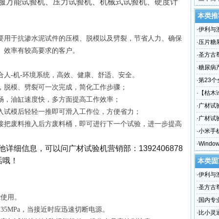
服万能试验机、压力试验机、机械式试验机、硬度计
本类推
·
伊利与
要用于抗渗水泥试件的压模、脱模以及劈裂
，节省人力、确保
·
压片糖
、效率有较高要求的客户。
源晨泰
·
圣方古
·
糖尿病
合人
-机-环境系统，高效、健康、舒适、安全。
晨泰一
·
第23
，
脱模、劈裂
可
一次完成
，简化工作步骤；
·
【枯木
畅
，
油缸速度快，多方面
提高工作效率
；
·
广材试
入试模后轻轻一推即可滑入工作位，方便省力；
机定制
·
广材试
接把废料推入后方废料桶，即可进行下一个试验，进一步提高
·
小米手
码？？
·
Wind
他详细信息，可以
问
广材试验机营销部：
1392406878
话哦！
本类固
·
伊利与
·
圣方古
能使用。
·
国内专
35MPa，当接近时应迅速切断电源。
晨泰
·
比小灵