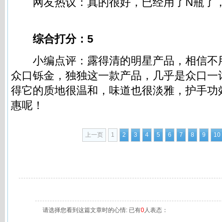
网友热议：真的很好，已经用了N瓶了
p://www.haoshop123.com
综合打分：5
小编点评：露得清的明星产品，相信不
众口铄金，独独这一款产品，几乎是众口一
得它的质地很温和，味道也很淡雅，护手功
惠呢！
上一页
1
2
3
4
5
6
7
8
9
10
请选择您看到这篇文章时的心情: 已有
0
人表态：