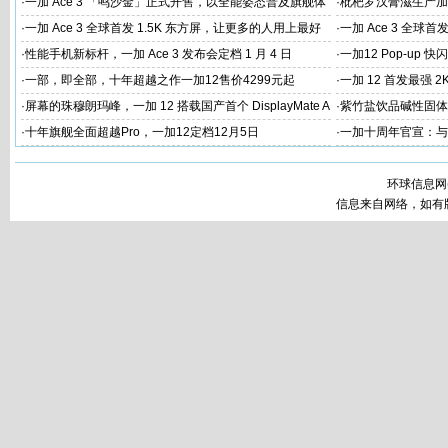
家
代工厂
·
一加 Ace 3 「鸣沙金」正式开售，以全能姿态普及旗舰体
·
枇杷罗汉膏滋生产加
验
家
·
一加 Ace 3 全球首发 1.5K 东方屏，让更多的人用上最好
·
一加 Ace 3 全球首
的屏幕
屏幕体验
·
性能手机新标杆，一加 Ace 3 发布会定档 1 月 4 日
·
一加12 Pop-up
·
一部，即全部，十年超越之作一加12售价4299元起
·
一加 12 首发最强 2
·
屏幕的珠穆朗玛峰，一加 12 搭载国产首个 DisplayMate A
·
紫竹盐饮品碱性固体
+ 2K 东方屏
工
·
十年旗舰全面超越Pro，一加12定档12月5日
·
一加十周年官宣：与
环球信息网
信息来自网络，如有版