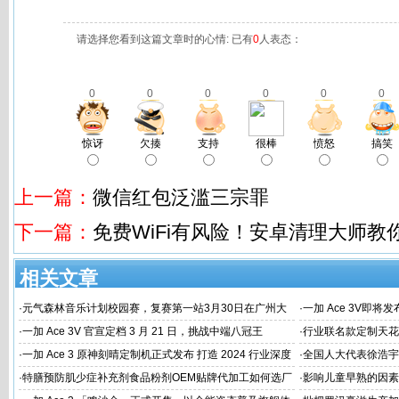
请选择您看到这篇文章时的心情: 已有
0
人表态：
0
0
0
0
0
0
惊讶
欠揍
支持
很棒
愤怒
搞笑
上一篇：
微信红包泛滥三宗罪
下一篇：
免费WiFi有风险！安卓清理大师教
相关文章
·
元气森林音乐计划校园赛，复赛第一站3月30日在广州大
·
一加 Ace 3V即将
学唱响
·
一加 Ace 3V 官宣定档 3 月 21 日，挑战中端八冠王
·
行业联名款定制天花板
火速告罄
·
一加 Ace 3 原神刻晴定制机正式发布 打造 2024 行业深度
·
全国人大代表徐浩宇
定制新标杆
国建设
·
特膳预防肌少症补充剂食品粉剂OEM贴牌代加工如何选厂
·
影响儿童早熟的因素