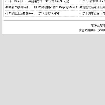
·
一部，即全部，十年超越之作一加12售价4299元起
·
一加 12 首发最强 2
·
屏幕的珠穆朗玛峰，一加 12 搭载国产首个 DisplayMate A
·
紫竹盐饮品碱性固体
+ 2K 东方屏
工
·
十年旗舰全面超越Pro，一加12定档12月5日
·
一加十周年官宣：与
环球信息网
信息来自网络，如有版