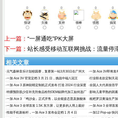
0
0
0
0
0
0
惊讶
欠揍
支持
很棒
愤怒
搞笑
上一篇：
“一屏通吃”PK大屏
下一篇：
站长感受移动互联网挑战：流量停
相关文章
·
元气森林音乐计划校园赛，复赛第一站3月30日在广州大
·
一加 Ace 3V即将
学唱响
·
一加 Ace 3V 官宣定档 3 月 21 日，挑战中端八冠王
·
行业联名款定制天花板
火速告罄
·
一加 Ace 3 原神刻晴定制机正式发布 打造 2024 行业深度
·
全国人大代表徐浩宇
定制新标杆
国建设
·
特膳预防肌少症补充剂食品粉剂OEM贴牌代加工如何选厂
·
影响儿童早熟的因素
家
代工厂
·
一加 Ace 3 「鸣沙金」正式开售，以全能姿态普及旗舰体
·
枇杷罗汉膏滋生产加
验
家
·
一加 Ace 3 全球首发 1.5K 东方屏，让更多的人用上最好
·
一加 Ace 3 全球首
的屏幕
屏幕体验
·
性能手机新标杆，一加 Ace 3 发布会定档 1 月 4 日
·
一加12 Pop-up