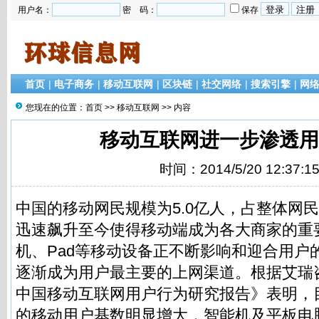
用户名：
密 码：
保存
首页
|
电子商务
|
移动互联网
|
区块链
|
社交网络
|
搜索引擎
|
网
您现在的位置：
首页
>>
移动互联网
>> 内容
移动互联网进一步渗透用
时间：2014/5/20 12:37:1
中国的移动网民规模为5.0亿人，占整体网民
迅速飙升至今使得移动端成为各大商家的重
机、Pad等移动设备正不断影响和迎合用户
逐渐成为用户最主要的上网渠道。根据艾瑞咨
中国移动互联网用户行为研究报告》表明，
的移动用户基数明显增大，智能机及平板电