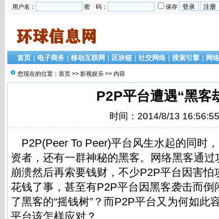
用户名：
密 码：
保存
首页
|
电子商务
|
移动互联网
|
区块链
|
社交网络
|
搜索引擎
|
网
您现在的位置：
首页
>>
影视娱乐
>> 内容
P2P平台遭遇“黑客
时间：2014/8/13 16:56:5
P2P(Peer To Peer)平台风生水起的
资者，还有一群神秘的黑客。网络黑客通过攻
崩溃然后再索要钱财，不少P2P平台因害怕
花钱了事，甚至有P2P平台因黑客袭击而倒
了黑客的“摇钱树”？而P2P平台又为何如此
平台该怎样应对？