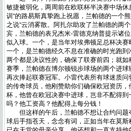
敏捷被弱化，两周前在欧联杯半决赛中场休
训”的路易斯真挚跑上祝愿，兰帕德的一个熊
之说”云消雾散。阿扎尔助攻了兰帕德的两
宾，兰帕德的表兄杰米-雷德克纳普提示诸
似入球。一个，是当年对埃弗顿足总杯决赛
一个，是兰帕德经久不息在准确的时光跑到
两个都是决议性的，确保了联赛前四；就如
赛季，兰帕德在博尔顿锐步球场的两个进球
再次捧起联赛冠军。小雷代表所有球迷质问
的传奇球员，他刚赞助你们确保欧冠资历，
杯，他曾在欧冠决赛中进球，岂非不配得到
吗？他工资高？他配得上每分钱！
但这样的午后，兰帕德不想让合约问题
球后手指苍天，念念有词，正如当年在莫斯
已在天堂的母亲分享，他还想和一直支持他