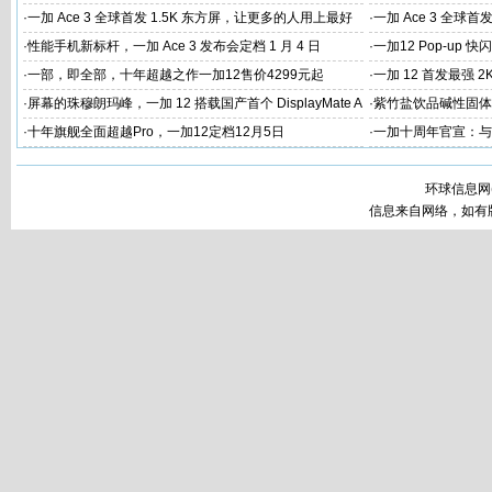
验
家
·
一加 Ace 3 全球首发 1.5K 东方屏，让更多的人用上最好
·
一加 Ace 3 全球首
的屏幕
屏幕体验
·
性能手机新标杆，一加 Ace 3 发布会定档 1 月 4 日
·
一加12 Pop-up
·
一部，即全部，十年超越之作一加12售价4299元起
·
一加 12 首发最强 2
·
屏幕的珠穆朗玛峰，一加 12 搭载国产首个 DisplayMate A
·
紫竹盐饮品碱性固体
+ 2K 东方屏
工
·
十年旗舰全面超越Pro，一加12定档12月5日
·
一加十周年官宣：与
环球信息网
信息来自网络，如有版