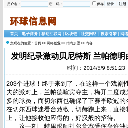
用户名：
密 码：
保存
首页
|
电子商务
|
移动互联网
|
区块链
|
社交网络
|
搜索引擎
|
网
您现在的位置：
首页
>>
网络创业
>>
招商加盟
>> 内容
发明纪录激动贝尼特斯 兰帕德明
时间：2014/5/9 8:51:23
203个进球！终于来到了，在这样一个戏剧
夫的派对上，兰帕德喧宾夺主，梅开二度成
多的球员，而切尔西也确保了下赛季欧冠的
在切尔西球迷看台致敬，切赫跑上来，直接将
上，让他接收他应得的，好汉般的招待。
这一刻，特里跟阿扎尔竞赛受伤兴许缺