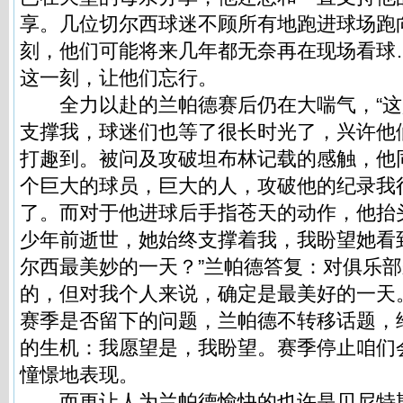
享。几位切尔西球迷不顾所有地跑进球场跑
刻，他们可能将来几年都无奈再在现场看球
这一刻，让他们忘行。
全力以赴的兰帕德赛后仍在大喘气，“这
支撑我，球迷们也等了很长时光了，兴许他
打趣到。被问及攻破坦布林记载的感触，他
个巨大的球员，巨大的人，攻破他的纪录我
了。而对于他进球后手指苍天的动作，他抬
少年前逝世，她始终支撑着我，我盼望她看
尔西最美妙的一天？”兰帕德答复：对俱乐
的，但对我个人来说，确定是最美好的一天
赛季是否留下的问题，兰帕德不转移话题，
的生机：我愿望是，我盼望。赛季停止咱们
憧憬地表现。
而更让人为兰帕德愉快的也许是贝尼特