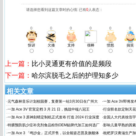
请选择您看到这篇文章时的心情: 已有
0
人表态：
0
0
0
0
0
0
惊讶
欠揍
支持
很棒
愤怒
搞笑
上一篇：
比小灵通更有价值的是频段
下一篇：
哈尔滨脱毛之后的护理知多少
相关文章
·
元气森林音乐计划校园赛，复赛第一站3月30日在广州大
·
一加 Ace 3V即将
学唱响
·
一加 Ace 3V 官宣定档 3 月 21 日，挑战中端八冠王
·
行业联名款定制天花板
火速告罄
·
一加 Ace 3 原神刻晴定制机正式发布 打造 2024 行业深度
·
全国人大代表徐浩宇
定制新标杆
国建设
·
特膳预防肌少症补充剂食品粉剂OEM贴牌代加工如何选厂
·
影响儿童早熟的因素
家
代工厂
·
一加 Ace 3 「鸣沙金」正式开售，以全能姿态普及旗舰体
·
枇杷罗汉膏滋生产加